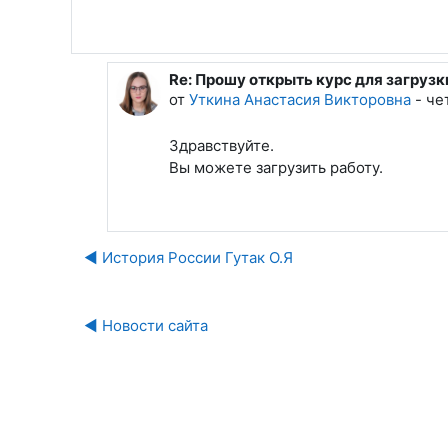
Re: Прошу открыть курс для загруз
В ответ на Хасанов Дилшод Махмадл
от
Уткина Анастасия Викторовна
-
че
Здравствуйте.
Вы можете загрузить работу.
◀︎ История России Гутак О.Я
◀︎ Новости сайта