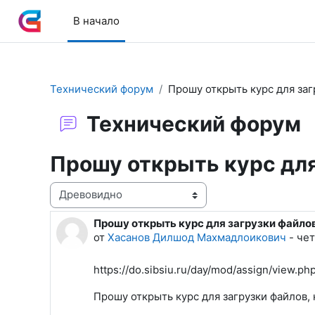
Перейти к основному содержанию
В начало
Технический форум
Прошу открыть курс для заг
Технический форум
Прошу открыть курс для
Режим отображения
Прошу открыть курс для загрузки файло
Количество ответов: 1
от
Хасанов Дилшод Махмадлоикович
-
чет
https://do.sibsiu.ru/day/mod/assign/view.p
Прошу открыть курс для загрузки файлов