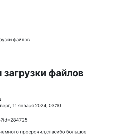
рузки файлов
 загрузки файлов
в
верг, 11 января 2024, 03:10
hp?id=284725
, немного просрочил,спасибо большое