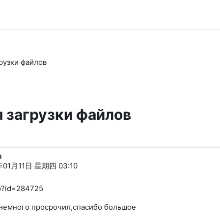
рузки файлов
 загрузки файлов
в
年01月11日 星期四 03:10
hp?id=284725
, немного просрочил,спасибо большое