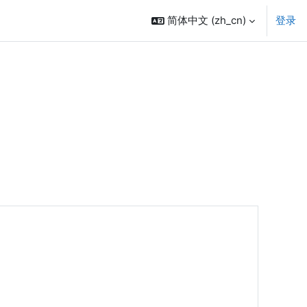
简体中文 ‎(zh_cn)‎
登录