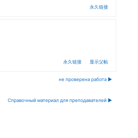
永久链接
永久链接
显示父帖
не проверена работа ▶︎
Справочный материал для преподавателей ▶︎