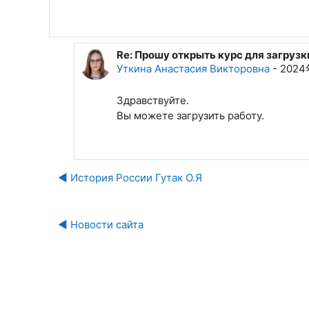
Re: Прошу открыть курс для загруз
回复Хасанов Дилшод Махмадлоикови
Уткина Анастасия Викторовна
-
2024
Здравствуйте.
Вы можете загрузить работу.
◀︎ История России Гутак О.Я
◀︎ Новости сайта