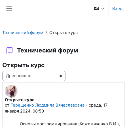
Перейти к основному содержанию
Вход
Боковая панель
Технический форум
Открыть курс
Технический форум
Открыть курс
Режим отображения
Открыть курс
Количество ответов: 1
от
Терещенко Людмила Вячеславовна
-
среда, 17
января 2024, 08:50
Основы программирования (Кожемяченко В.И.),