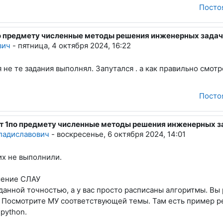
Посто
1по предмету численные методы решения инженерных задач
рк Владиславович
вич
-
пятница, 4 октября 2024, 16:22
 не те задания выполнял. Запутался . а как правильно смот
Посто
ст 1по предмету численные методы решения инженерных з
н Владимирович
ладиславович
-
воскресенье, 6 октября 2024, 14:01
их не выполнили.
шение СЛАУ
данной точностью, а у вас просто расписаны алгоритмы. В
. Посмотрите МУ соответствующей темы. Там есть пример ре
python.