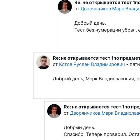
Re: не открывается тест 
В ответ на Котов Руслан Вл
от
Дворянчиков Марк Влади
Добрый день.
Тест без нумерации убрал, 
Re: не открывается тест 1по предм
В ответ на Котов Руслан Владимиров
от
Котов Руслан Владимирович
-
пятн
Добрый день, Марк Владиславович, с
Re: не открывается тест 1по 
В ответ на Котов Руслан Владим
от
Дворянчиков Марк Владислав
Добрый день.
Спасибо. Теперь проверил. Оста