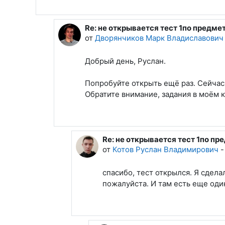
Re: не открывается тест 1по предм
В ответ на Котов Руслан Владимиров
от
Дворянчиков Марк Владиславович
Добрый день, Руслан.
Попробуйте открыть ещё раз. Сейчас
Обратите внимание, задания в моём 
Re: не открывается тест 1по 
В ответ на Дворянчиков Марк В
от
Котов Руслан Владимирович
спасибо, тест открылся. Я сдел
пожалуйста. И там есть еще оди