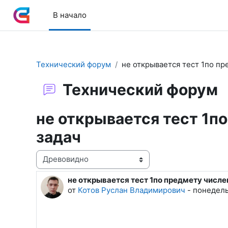
Перейти к основному содержанию
В начало
Технический форум
не открывается тест 1по п
Технический форум
не открывается тест 1
задач
Режим отображения
не открывается тест 1по предмету чис
Количество ответов: 8
от
Котов Руслан Владимирович
-
понедельн