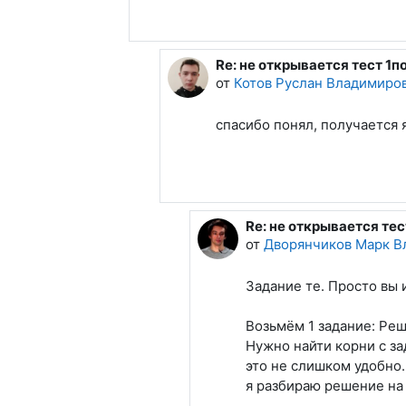
Re: не открывается тест 
В ответ на Дворянчиков Ма
от
Котов Руслан Владимиро
спасибо понял, получается я
Re: не открывается те
В ответ на Котов Русла
от
Дворянчиков Марк В
Задание те. Просто вы 
Возьмём 1 задание: Ре
Нужно найти корни с за
это не слишком удобно
я разбираю решение на 