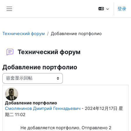
跳到主要内容
登录
停靠面板
Технический форум
Добавление портфолио
Технический форум
Добавление портфолио
显示模式
Добавление портфолио
回帖数：1
Смолянинов Дмитрий Геннадьевич
-
2024年12月17日 星
期二 11:02
Не добавляется портфолио. Отправлено 2