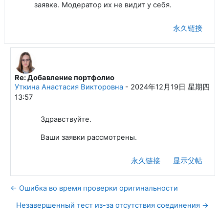
заявке. Модератор их не видит у себя.
永久链接
Re: Добавление портфолио
回复Смолянинов Дмитрий Геннадьевич
Уткина Анастасия Викторовна
-
2024年12月19日 星期四
13:57
Здравствуйте.
Ваши заявки рассмотрены.
永久链接
显示父帖
← Ошибка во время проверки оригинальности
Незавершенный тест из-за отсутствия соединения →