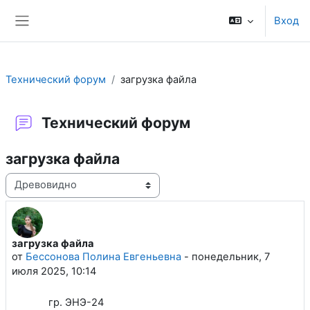
Перейти к основному содержанию
Вход
Боковая панель
Технический форум
загрузка файла
Технический форум
загрузка файла
Режим отображения
загрузка файла
Количество ответов: 1
от
Бессонова Полина Евгеньевна
-
понедельник, 7
июля 2025, 10:14
гр. ЭНЭ-24