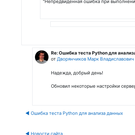
"Непредвиденная ошибка при выполнени
Re: Ошибка теста Python для анали
В ответ на Лобанова Надежда Павлов
от
Дворянчиков Марк Владиславович
Надежда, добрый день!
Обновил некоторые настройки сервер
◀︎ Ошибка теста Python для анализа данных
◀︎ Новости сайта