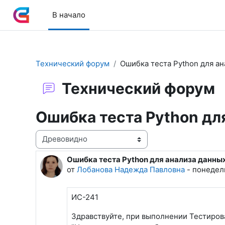
Перейти к основному содержанию
В начало
Технический форум
Ошибка теста Python для а
Технический форум
Ошибка теста Python дл
Режим отображения
Ошибка теста Python для анализа данны
Количество ответов: 1
от
Лобанова Надежда Павловна
-
понедель
ИС-241
Здравствуйте, при выполнении Тестиров