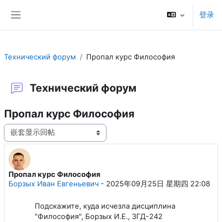
跳到主要内容
登录
停靠面板
Технический форум
Пропал курс Философия
Технический форум
Пропал курс Философия
显示模式
Пропал курс Философия
回帖数：1
Борзых Иван Евгеньевич
-
2025年09月25日 星期四 22:08
Подскажите, куда исчезла дисциплина
"Философия", Борзых И.Е., ЗГД-242