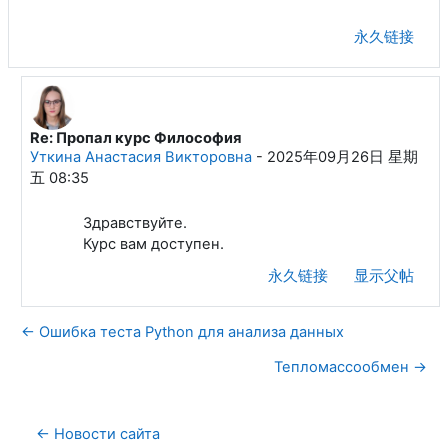
永久链接
Re: Пропал курс Философия
回复Борзых Иван Евгеньевич
Уткина Анастасия Викторовна
-
2025年09月26日 星期
五 08:35
Здравствуйте.
Курс вам доступен.
永久链接
显示父帖
← Ошибка теста Python для анализа данных
Тепломассообмен →
← Новости сайта