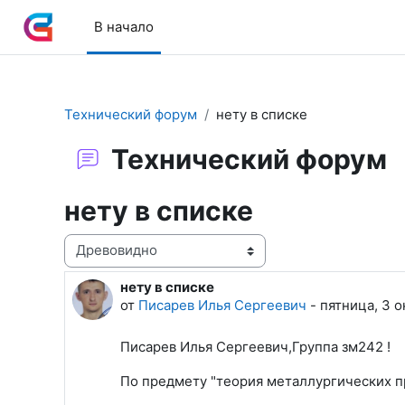
Перейти к основному содержанию
В начало
Технический форум
нету в списке
Технический форум
нету в списке
Режим отображения
нету в списке
Количество ответов: 3
от
Писарев Илья Сергеевич
-
пятница, 3 о
Писарев Илья Сергеевич,Группа зм242 !
По предмету "теория металлургических п