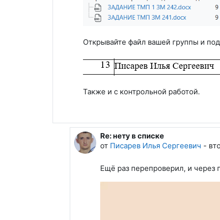
Открывайте файл вашей группы и под
Также и с контрольной работой.
Re: нету в списке
В ответ на Уткина Анастасия Ви
от
Писарев Илья Сергеевич
-
вто
Ещё раз перепроверил, и через 