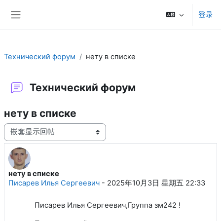
跳到主要内容
登录
停靠面板
Технический форум
нету в списке
Технический форум
нету в списке
显示模式
нету в списке
回帖数：3
Писарев Илья Сергеевич
-
2025年10月3日 星期五 22:33
Писарев Илья Сергеевич,Группа зм242 !