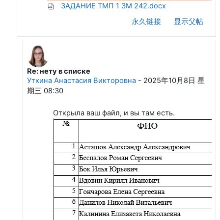
ЗАДАНИЕ ТМП 1 ЗМ 242.docx
永久链接
显示父帖
Re: нету в списке
回复Писарев Илья Сергеевич
Уткина Анастасия Викторовна
-
2025年10月8日 星
期三 08:30
Открыла ваш файл, и вы там есть.