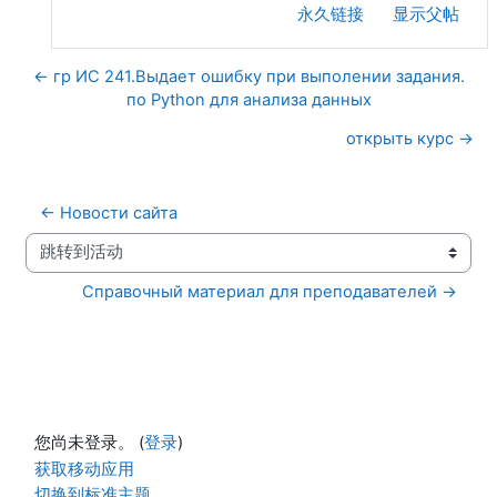
永久链接
显示父帖
← гр ИС 241.Выдает ошибку при выполении задания.
по Python для анализа данных
открыть курс →
← Новости сайта
跳转到活动
Справочный материал для преподавателей →
您尚未登录。 (
登录
)
获取移动应用
切换到标准主题