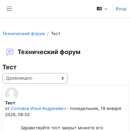
Перейти к основному содержанию
Вход
Боковая панель
Технический форум
Тест
Технический форум
Тест
Режим отображения
Тест
Количество ответов: 1
от
Соловов Илья Андреевич
-
понедельник, 19 января
2026, 08:33
Здравствуйте тест закрыт можете его