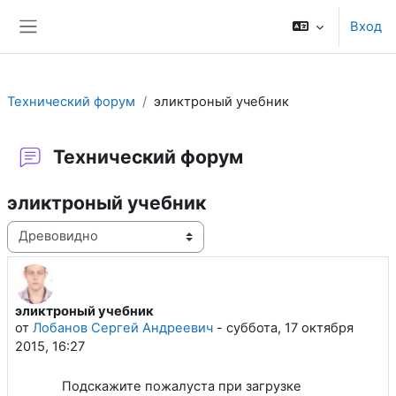
Перейти к основному содержанию
Вход
Боковая панель
Технический форум
эликтроный учебник
Технический форум
эликтроный учебник
Режим отображения
эликтроный учебник
Количество ответов: 1
от
Лобанов Сергей Андреевич
-
суббота, 17 октября
2015, 16:27
Подскажите пожалуста при загрузке