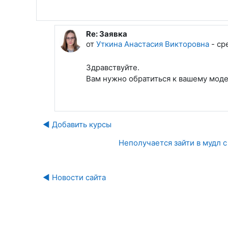
Re: Заявка
В ответ на Хатнянский Евгений Алек
от
Уткина Анастасия Викторовна
-
ср
Здравствуйте.
Вам нужно обратиться к вашему моде
◀︎ Добавить курсы
Неполучается зайти в мудл с
◀︎ Новости сайта