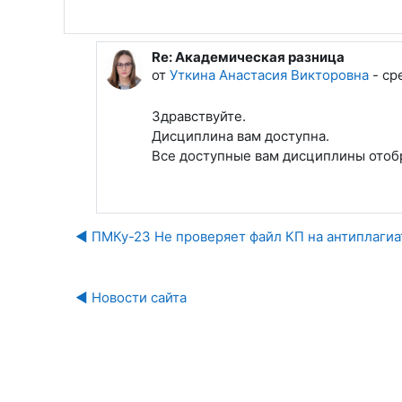
Re: Академическая разница
В ответ на Новик Андрей Тимурович
от
Уткина Анастасия Викторовна
-
ср
Здравствуйте.
Дисциплина вам доступна.
Все доступные вам дисциплины отоб
◀︎ ПМКу-23 Не проверяет файл КП на антиплагиа
◀︎ Новости сайта