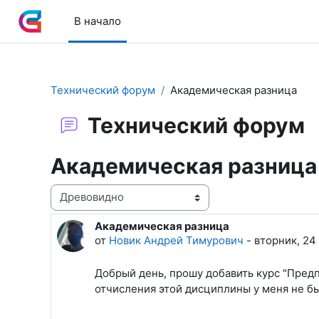
Перейти к основному содержанию
В начало
Технический форум
Академическая разница
Технический форум
Академическая разница
Режим отображения
Академическая разница
Количество ответов: 1
от
Новик Андрей Тимурович
-
вторник, 24 
Добрый день, прошу добавить курс "Предп
отчисления этой дисциплины у меня не б