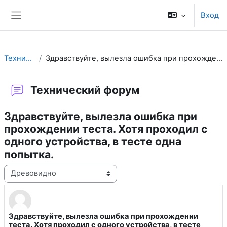
Перейти к основному содержанию
Вход
Боковая панель
Технический форум
Здравствуйте, вылезла ошибка при прохождении теста. Хотя проходил с одного устройства, в тесте одна попытка.
Технический форум
Здравствуйте, вылезла ошибка при
прохождении теста. Хотя проходил с
одного устройства, в тесте одна
попытка.
Режим отображения
Здравствуйте, вылезла ошибка при прохождении
Количество ответов: 1
теста. Хотя проходил с одного устройства, в тесте