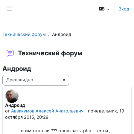
Перейти к основному содержанию
Вход
Боковая панель
Технический форум
Андроид
Технический форум
Андроид
Режим отображения
Андроид
Количество ответов: 1
от
Аввакумов Алексей Анатольевич
-
понедельник, 19
октября 2015, 20:29
возможно ли ??? открывать .php , тесты ,