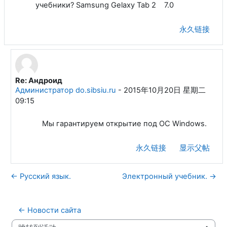
учебники? Samsung Gelaxy Tab 2 7.0
永久链接
Re: Андроид
回复Аввакумов Алексей Анатольевич
Администратор do.sibsiu.ru
-
2015年10月20日 星期二
09:15
Мы гарантируем открытие под ОС Windows.
永久链接
显示父帖
← Русский язык.
Электронный учебник. →
← Новости сайта