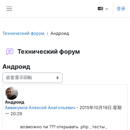
跳到主要内容
登录
停靠面板
Технический форум
Андроид
Технический форум
Андроид
显示模式
Андроид
回帖数：1
Аввакумов Алексей Анатольевич
-
2015年10月19日 星期
一 20:29
возможно ли ??? открывать .php , тесты ,