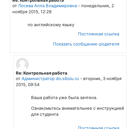
Re: Контрольная работа
В ответ на Администратор do.sibsiu.ru
от
Лосева Алла Владимировна
-
понедельник, 2
ноября 2015, 12:28
по английскому языку
Постоянная ссылка
Показать сообщение-родителя
Re: Контрольная работа
В ответ на Лосева Алла Владимировна
от
Администратор do.sibsiu.ru
-
вторник, 3 ноября
2015, 09:54
Ваша работа уже была зачтена.
Ознакомьтесь внимательнее с инструкцией
для студента
Постоянная ссылка