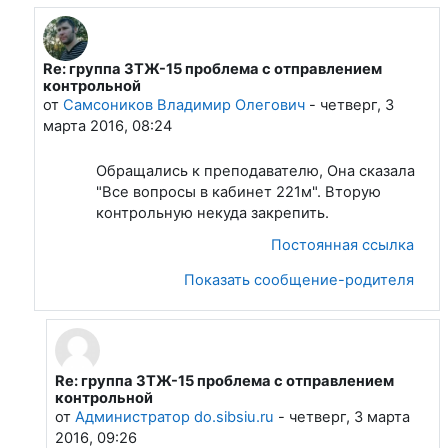
Re: группа ЗТЖ-15 проблема с отправлением
В ответ на Администратор do.sibsiu.ru
контрольной
от
Самсоников Владимир Олегович
-
четверг, 3
марта 2016, 08:24
Обращались к преподавателю, Она сказала
"Все вопросы в кабинет 221м". Вторую
контрольную некуда закрепить.
Постоянная ссылка
Показать сообщение-родителя
Re: группа ЗТЖ-15 проблема с отправлением
В ответ на Самсоников Владимир Олегович
контрольной
от
Администратор do.sibsiu.ru
-
четверг, 3 марта
2016, 09:26